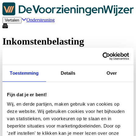
Ondersteuning
Vertalen
Inkomstenbelasting
Kom je er niet uit?
Toestemming
Details
Over
Plan een gesprek
Vul je gegevens in. We maken een afspraak om samen te kijken wat
voor jou geldt.
Fijn dat je er bent!
Chat met ons
Wij, en derde partijen, maken gebruik van cookies op
Krijg live antwoord op je vragen. Je kan met ons chatten van maandag
deze website. Wij gebruiken cookies voor het bijhouden
tot en met vrijdag van 09:00 tot 21:00 uur.
van statistieken, om voorkeuren op te slaan en in
beperkte situaties voor marketingdoeleinden. Door op
Bel met ons
Heb je een vraag? Bel ons dan op
085-7738089
. Dit kan op werkdagen
'zelf instellen' te klikken kan je meer lezen over onze