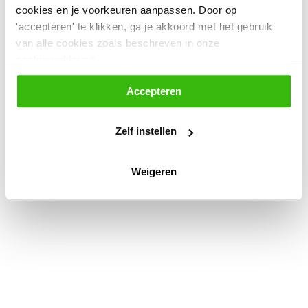
tussen 09:00 en 21:00 uur.
cookies en je voorkeuren aanpassen. Door op
'accepteren' te klikken, ga je akkoord met het gebruik
Algemene voorwaarden
Cookieverklaring
van alle cookies zoals beschreven in onze
Toegankelijkheidsverklaring
cookieverklaring.
Privacyverklaring en Proclaimer
Accepteren
Zelf instellen
Weigeren